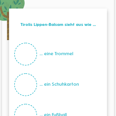
Tirolis Lippen-Balsam sieht aus wie ...
... eine Trommel
KINDERCLUB
Mein
... ein Schuhkarton
Tiroli
ALLE VORTEILE
... ein Fußball