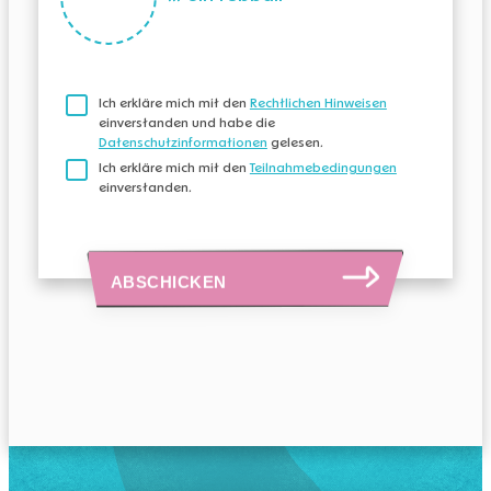
MITGLIED WERDEN
Ich erkläre mich mit den
Rechtlichen Hinweisen
einverstanden und habe die
Datenschutzinformationen
gelesen.
Ich erkläre mich mit den
Teilnahmebedingungen
einverstanden.
Darf nicht leer sein.
ANMELDEN
ABSCHICKEN
ALLE GEWINNSPIELE
Passwort vergessen?