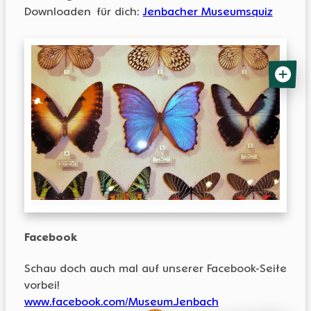
Downloaden für dich:
Jenbacher Museumsquiz
KINDERCLUB
Mein
Tiroli
ALLE VORTEILE
MITGLIED WERDEN
Facebook
Darf nicht leer sein.
Schau doch auch mal auf unserer Facebook-Seite
vorbei!
ANMELDEN
www.facebook.com/Museum.Jenbach