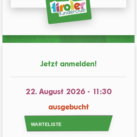
Mein
Tiroli
ALLE VORTEILE
MITGLIED WERDEN
Jetzt anmelden!
22. August 2026
-
11:30
Darf nicht leer sein.
ausgebucht
ANMELDEN
WARTELISTE
Passwort vergessen?