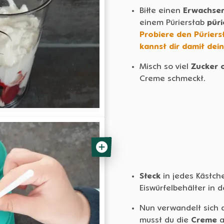
Bitte einen
Erwachse
einem Pürierstab
püri
Probiere den Pürierst
kannst dir damit dei
Misch so viel
Zucker 
Creme schmeckt.
Steck
in jedes Kästch
Eiswürfelbehälter in 
Nun verwandelt sich d
musst du die
Creme
a