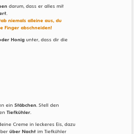
nen
darum, dass er alles mit
ert
.
ab niemals alleine aus, du
ne Finger abschneiden!
oder Honig
unter, dass dir die
en ein
Stäbchen
. Stell den
den
Tiefkühler
.
eine Creme in leckeres Eis, dazu
ber
über Nacht
im Tiefkühler