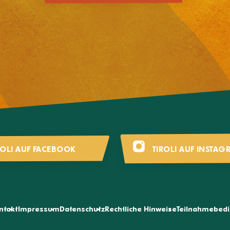
ROLI AUF FACEBOOK
TIROLI AUF INSTAG
ntakt
Impressum
Datenschutz
Rechtliche Hinweise
Teilnahmebed