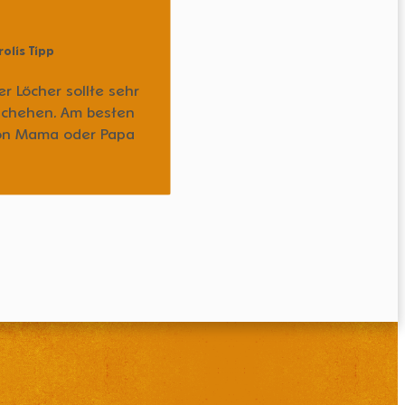
rolis Tipp
r Löcher sollte sehr
eschehen. Am besten
 von Mama oder Papa