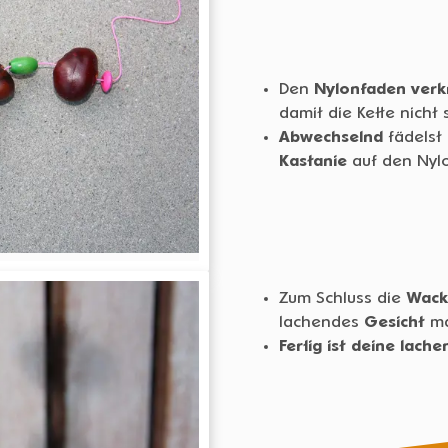
Den
Nylonfaden
verk
damit die Kette nicht
Abwechselnd
fädelst
Kastanie
auf den Nylo
Zum Schluss die
Wack
lachendes
Gesicht
ma
Fertig ist deine lach